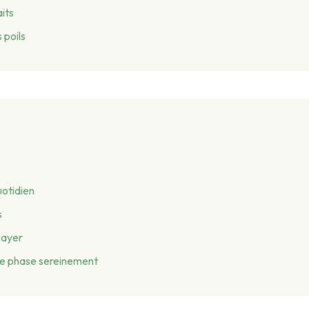
aits
 poils
uotidien
s
sayer
te phase sereinement