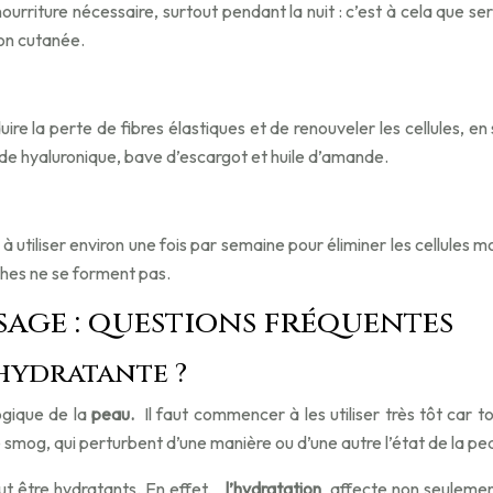
 nourriture nécessaire, surtout pendant la nuit : c’est à cela que 
ion cutanée.
ire la perte de fibres élastiques et de renouveler les cellules, en
Acide hyaluronique, bave d’escargot et huile d’amande.
utiliser environ une fois par semaine pour éliminer les cellules mor
hes ne se forment pas.
sage : questions fréquentes
 hydratante ?
ogique de la
peau.
Il faut commencer à les utiliser très tôt car
le smog, qui perturbent d’une manière ou d’une autre l’état de la pe
ut être hydratants. En effet,
l’hydratation
affecte non seulement 