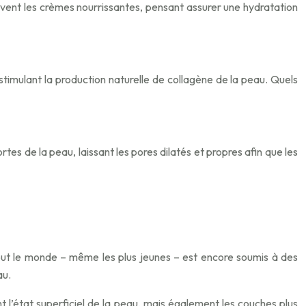
servent les crèmes nourrissantes, pensant assurer une hydratation
 stimulant la production naturelle de collagène de la peau. Quels
tes de la peau, laissant les pores dilatés et propres afin que les
 tout le monde – même les plus jeunes – est encore soumis à des
au.
l’état superficiel de la peau, mais également les couches plus