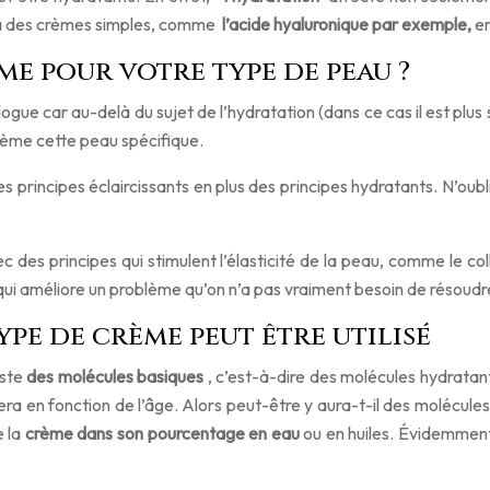
s à des crèmes simples, comme
l’acide hyaluronique par exemple,
en
 pour votre type de peau ?
ue car au-delà du sujet de l’hydratation (dans ce cas il est plus si
ème cette peau spécifique.
des principes éclaircissants en plus des principes hydratants. N’ou
c des principes qui stimulent l’élasticité de la peau, comme le 
 qui améliore un problème qu’on n’a pas vraiment besoin de résoudr
pe de crème peut être utilisé
iste
des molécules basiques
, c’est-à-dire des molécules hydratante
a en fonction de l’âge. Alors peut-être y aura-t-il des molécules qu
e la
crème dans son pourcentage en eau
ou en huiles. Évidemme