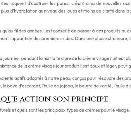
santes risquent d’obstruer les pores, créant ainsi de nouvelles 
nts : plus d’hydratation au niveau des joues et moins de clarté dan
qu’au fil des années il est conseillé de passer à des produits aux ac
ant l’apparition des premières rides. Dans une phase ultérieure, il
journée : pendant la nuit la texture de la crème visage nuit est 
nsistance de la crème visage jour produit il est doux et léger, pour 
rédients actifs adaptés à notre peau, conçus pour résoudre des pro
e, la bave d’escargot, l’huile de jojoba, le beurre de karité, l’huile d
haque action son principe
urels et quels sont les principaux types de crèmes pour le visage.